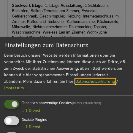
Stockwerk Etage:
1. Etage
Ausstattung:
1 Schlafraum,
Backofen, Balkon/Terrasse am Zimmer, Essecke,
Gefrierschrank, Geschirrspüler, Heizung, Internetanschluss im
Zimmer, Kaffee und Teekocher, Kaffeemaschine, Küchenzeile,
Mikrowelle, Nichtraucherzimmer, Rauchmelder, Toaster,
Waschmaschine, Wireless Lan im Zimmer, Wohnküche
Sanitär:
WC und Dusche und Bad
Einstellungen zum Datenschutz
Größe (Quadratmeter): 44
Mindestaufenthalt: 4 Nächte
Beim Besuch unserer Website werden Informationen über Sie
Belegung: 1-2 Personen
verarbeitet. Mit Ihrer Zustimmung können diese auch an Dritte, z.B.
zum Zweck der statistischen Auswertung, übermittelt werden. Sie
können die hier vorgenommenen Einstellungen jederzeit
Verfügbarkeiten anzeigen
abändern.
Mehr dazu erfahren Sie hier:
Datenschutzerklärung
/
Impressum
.
Informationen von Ihrem Gastgeber
Technisch notwendige Cookies
(immer erforderlich)
↓
1
Dienst
Ausstattung & Information
Soziale Plugins
↓
1
Dienst