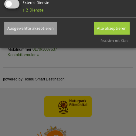
Adresse
Externe Dienste
↓
2
Dienste
Ferienwohnung Regina
Frau Regina Schmid
Johannesstr. 28
Ausgewählte akzeptieren
Alle akzeptieren
92334
Berching
Rappersdorf
Realisiert mit Klaro!
Tel.
+49 (0) 1703087637
Mobilnummer
0170/3087637
Kontaktformular »
powered by Holidu Smart Destination