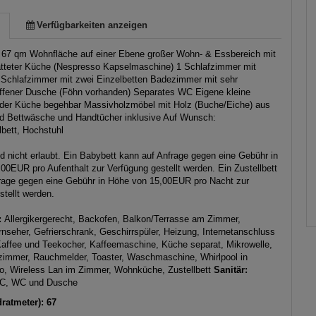
Verfügbarkeiten anzeigen
 67 qm Wohnfläche auf einer Ebene großer Wohn- & Essbereich mit
atteter Küche (Nespresso Kapselmaschine) 1 Schlafzimmer mit
 Schlafzimmer mit zwei Einzelbetten Badezimmer mit sehr
ffener Dusche (Föhn vorhanden) Separates WC Eigene kleine
der Küche begehbar Massivholzmöbel mit Holz (Buche/Eiche) aus
d Bettwäsche und Handtücher inklusive Auf Wunsch:
lbett, Hochstuhl
nd nicht erlaubt. Ein Babybett kann auf Anfrage gegen eine Gebühr in
00EUR pro Aufenthalt zur Verfügung gestellt werden. Ein Zustellbett
rage gegen eine Gebühr in Höhe von 15,00EUR pro Nacht zur
stellt werden.
:
Allergikergerecht, Backofen, Balkon/Terrasse am Zimmer,
nseher, Gefrierschrank, Geschirrspüler, Heizung, Internetanschluss
affee und Teekocher, Kaffeemaschine, Küche separat, Mikrowelle,
zimmer, Rauchmelder, Toaster, Waschmaschine, Whirlpool in
, Wireless Lan im Zimmer, Wohnküche, Zustellbett
Sanitär:
C, WC und Dusche
ratmeter): 67