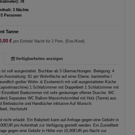
ratmeter): 78
thalt: 3 Nächte
-5 Personen
nt Tanne
0,00 €
pro Einheit/ Nacht für 2 Pers. (Erw./Kind)
Verfügbarkeiten anzeigen
ist voll ausgestattet. Buchbar ab 3 Übernachtungen. Belegung: 4
en Ausstattung: 81 qm Wohnfläche auf einer Ebene, barrierefrei /
reundlich großer Wohn- & Essbereich mit voll ausgestatteter Küche
apselmaschine) 1 Schlafzimmer mit Doppelbett 1 Schlafzimmer mit
 Einzelbett Badezimmer mit sehr geräumiger offener Dusche, WC
den) Separates WC Balkon Massivholzmöbel mit Holz (Tanne) aus
d Bettwäsche und Handtücher inklusive Auf Wunsch:
lbett, Hochstuhl
nd nicht erlaubt. Ein Babybett kann auf Anfrage gegen eine Gebühr in
00EUR pro Aufenthalt zur Verfügung gestellt werden. Ein Zustellbett
rage gegen eine Gebühr in Höhe von 15,00EUR pro Nacht zur