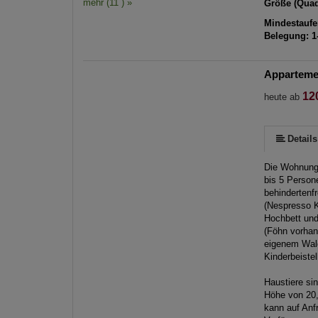
mehr (11 ) »
Größe (Quad
Mindestaufen
Belegung: 1
Apparteme
mehr (12 ) »
mehr (12 ) »
mehr (12 ) »
mehr (12 ) »
mehr (12 ) »
mehr (12 ) »
mehr (12 ) »
mehr (12 ) »
12
heute ab
Details
Die Wohnung 
bis 5 Person
behindertenf
(Nespresso K
Hochbett und
(Föhn vorhan
eigenem Wal
Kinderbeistel
Haustiere si
Höhe von 20,
kann auf Anf