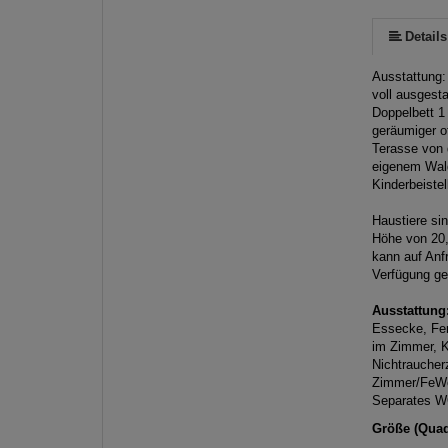
Details
Ausstattung:
voll ausgest
Doppelbett 1
geräumiger o
Terasse von 
eigenem Wal
Kinderbeistel
Haustiere si
Höhe von 20,
kann auf Anf
Verfügung ge
Ausstattung
Essecke, Fer
im Zimmer, K
Nichtraucher
Zimmer/FeWo
Separates W
Größe (Quad