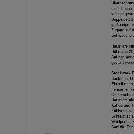
Übernachtung
einer Ebene, 
voll ausgest
Doppelbett 1
geräumiger 
Zugang auf d
Bettwäsche u
Haustiere si
Höhe von 20,
Anfrage gege
gestellt werd
Stockwerk 
Backofen, Ba
Einzelbetten
Fernseher, Fu
Gefrierschra
Haustiere ni
Kaffee und T
Kühlschrank,
Schreibtisch
Whirlpool in
Sanitär:
Dus