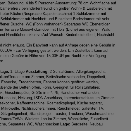
en. Belegung: 4 bis 5 Personen Ausstattung: 78 qm Wohnfläche auf
barrierefrei / behindertenfreundlich großer Wohn- & Essbereich mit
atteter Küche (Nespresso Kapselmaschine) 1 Schlafzimmer mit
 Schlafzimmer mit Hochbett und Einzelbett Badezimmer mit sehr
offener Dusche, WC (Föhn vorhanden) Separates WC Ebenerdiger
ie Terrasse Massivholzmöbel mit Holz (Eiche) aus eigenem Wald
nd Handtücher inklusive Auf Wunsch: Kinderbeistellbett, Hochstuhl
nd nicht erlaubt. Ein Babybett kann auf Anfrage gegen eine Gebühr in
00EUR - zur Verfügung gestellt werden. Ein Zustellbett kann auf
n eine Gebühr in Höhe von 15,00EUR pro Nacht zur Verfügung
en.
Etage:
1. Etage
Ausstattung:
2 Schlafräume, Allergikergerecht,
lkon/Terrasse am Zimmer, Bettwäsche vorhanden, Doppelbett,
, Essecke, Etagenbetten, Fenster können geöffnet werden,
ßende der Betten offen, Föhn, Geeignet für Rollstuhlfahrer,
nk, Geschirrspüler, Größe in m²: 78, Handtücher vorhanden,
cht erlaubt, Heizung, ISDN Anschluss, Internetanschluss im Zimmer,
eekocher, Kaffeemaschine, Kosmetikspiegel, Küche separat,
 Mikrowelle, Nichtraucherzimmer, Rauchmelder, Satelliten TV,
, Sitzgelegenheit, Standspiegel, Toaster, Trockner, Waschmaschine,
 Zimmer/FeWo, Wireless Lan im Zimmer, Wohnküche, Zustellbett
che, Separates WC, Waschbecken
Lage:
Bergseite, Neubau