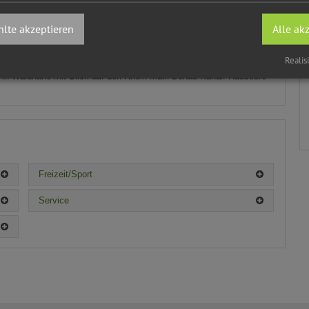
lte akzeptieren
Alle ak
Realis
in Waldnähe mit Blick auf den Rhein-Main-Donau-Kanal. Haustiere
Freizeit/Sport
Service