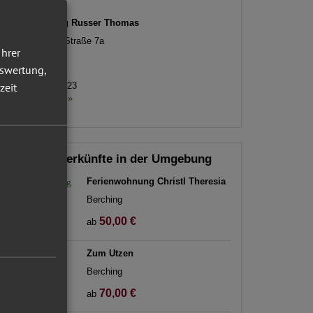
Adresse
Ferienwohnung Russer Thomas
Fribertshofener Straße 7a
Ihrer
92334
Berching
Plankstetten
uswertung,
zeit
Tel.
015750340523
Kontaktformular »
Weitere Unterkünfte in der Umgebung
Ferienwohnung Christl Theresia
Berching
50,00 €
ab
Zum Utzen
Berching
70,00 €
ab