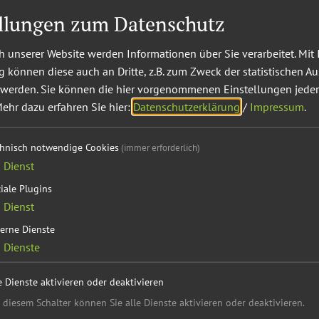
ellungen zum Datenschutz
 unserer Website werden Informationen über Sie verarbeitet. Mit 
Verfügbarkeit prüfen
können diese auch an Dritte, z.B. zum Zweck der statistischen A
 werden. Sie können die hier vorgenommenen Einstellungen jeder
ehr dazu erfahren Sie hier:
Datenschutzerklärung
/
Impressum
.
Verfügbarkeiten anzeigen
chnisch notwendige Cookies
(immer erforderlich)
nung 1
1
Dienst
,00 €
pro Einheit/ Nacht für 3 Pers. (Erw./Kind)
iale Plugins
1
Dienst
Verfügbarkeiten anzeigen
erne Dienste
2
Dienste
Etage:
Parterre
Ausstattung:
1 Schlafraum, Fenster können geöffnet
är:
Separates WC, WC, WC und Bad
e Dienste aktivieren oder deaktivieren
ratmeter): 80
 diesem Schalter können Sie alle Dienste aktivieren oder deaktivieren.
-5 Personen