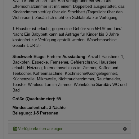
SAT-TV und W-Lan. Das Bad verfügt über ein WC. Das
Elternschlafzimmer ist mit einem Doppelbett ausgestattet, das
Kinderzimmer verfügt über ein Stockbett (Tageslicht über den
Wohnraum). Zusätzlich steht ein Schlafsofa zur Verfügung.
1 Haustier ist erlaubt, gegen eine Gebühr von 5EUR pro Tier/
Nacht Ein Babybett kann auf Anfrage für Kinder bis 3 Jahre
kostenfrei zur Verfügung gestellt werden. Waschmaschine
Gebühr EUR 3,-
Stockwerk Etage:
Parterre
Ausstattung:
Anzahl Haustiere: 1,
Backofen, Essecke, Fernseher, Gefrierschrank, Haustiere
erlaubt, Heizung, Internetanschluss im Zimmer, Kaffee und
Teekocher, Kaffeemaschine, Kochnische/Kochgelegenheit,
Küchenzeile, Mikrowelle, Nichtraucherzimmer, Rauchmelder,
Toaster, Wireless Lan im Zimmer, Wohnküche
Sanitär:
WC und
Bad
Größe (Quadratmeter): 55
Mindestaufenthalt: 3 Nächte
Belegung: 1-5 Personen
Verfügbarkeiten anzeigen