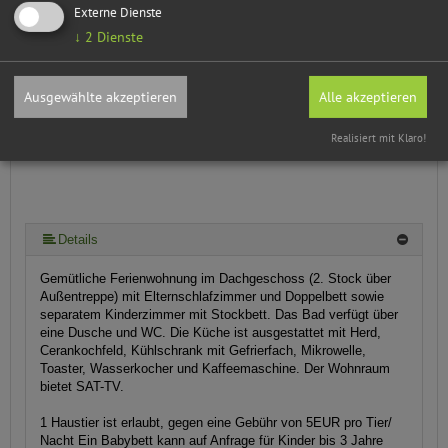
45,00 €
heute ab
pro Einheit/ Nacht für 2 Pers.
Externe Dienste
(ab 13 Jahre)
↓
2
Dienste
Ausgewählte akzeptieren
Alle akzeptieren
Realisiert mit Klaro!
Details
Gemütliche Ferienwohnung im Dachgeschoss (2. Stock über
Außentreppe) mit Elternschlafzimmer und Doppelbett sowie
separatem Kinderzimmer mit Stockbett. Das Bad verfügt über
eine Dusche und WC. Die Küche ist ausgestattet mit Herd,
Cerankochfeld, Kühlschrank mit Gefrierfach, Mikrowelle,
Toaster, Wasserkocher und Kaffeemaschine. Der Wohnraum
bietet SAT-TV.
1 Haustier ist erlaubt, gegen eine Gebühr von 5EUR pro Tier/
Nacht Ein Babybett kann auf Anfrage für Kinder bis 3 Jahre