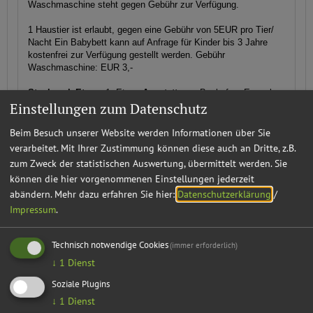
Waschmaschine steht gegen Gebühr zur Verfügung.
1 Haustier ist erlaubt, gegen eine Gebühr von 5EUR pro Tier/
Nacht Ein Babybett kann auf Anfrage für Kinder bis 3 Jahre
kostenfrei zur Verfügung gestellt werden. Gebühr
Waschmaschine: EUR 3,-
Stockwerk Etage:
1. Etage
Ausstattung:
Backofen, Essecke,
Einstellungen zum Datenschutz
Fernseher, Gefrierschrank, Geschirrspüler, Heizung,
Internetanschluss im Zimmer, Kaffee und Teekocher,
Kaffeemaschine, Küchenzeile, Mikrowelle,
Beim Besuch unserer Website werden Informationen über Sie
Nichtraucherzimmer, Rauchmelder, Toaster, Waschmaschine,
verarbeitet. Mit Ihrer Zustimmung können diese auch an Dritte, z.B.
Wireless Lan im Zimmer, Wohnküche, Zimmer mit
zum Zweck der statistischen Auswertung, übermittelt werden. Sie
Verbindungstür
Sanitär:
WC und Dusche
können die hier vorgenommenen Einstellungen jederzeit
Größe (Quadratmeter): 55
abändern.
Mehr dazu erfahren Sie hier:
Datenschutzerklärung
/
Mindestaufenthalt: 3 Nächte
Impressum
.
Belegung: 1-4 Personen
Technisch notwendige Cookies
(immer erforderlich)
Verfügbarkeiten anzeigen
↓
1
Dienst
Soziale Plugins
Ferienwohnung mit Panoramablick
↓
1
Dienst